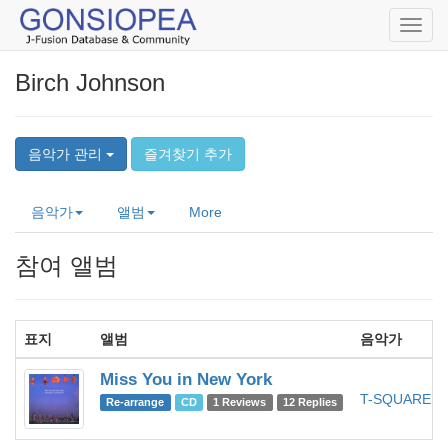
Toggl
navig
Birch Johnson
음악가 관리
즐겨찾기 추가
음악가
앨범
More
참여 앨범
표지
앨범
음악가
Miss You in New York
T-SQUARE
Re-arrange
CD
1 Reviews
12 Replies