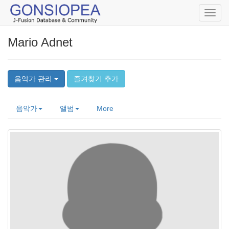
Toggl
navig
Mario Adnet
음악가 관리
즐겨찾기 추가
음악가
앨범
More