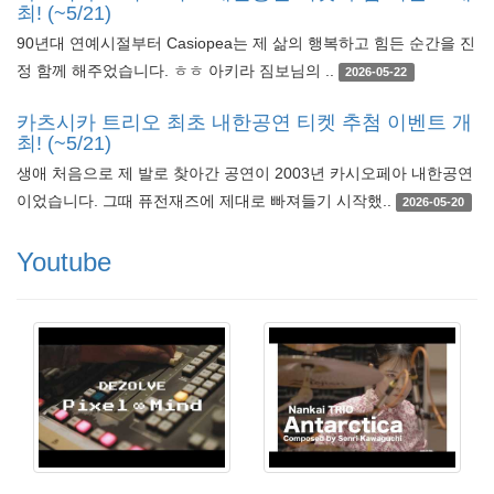
최! (~5/21)
90년대 연예시절부터 Casiopea는 제 삶의 행복하고 힘든 순간을 진
정 함께 해주었습니다. ㅎㅎ 아키라 짐보님의 ..
2026-05-22
카츠시카 트리오 최초 내한공연 티켓 추첨 이벤트 개
최! (~5/21)
생애 처음으로 제 발로 찾아간 공연이 2003년 카시오페아 내한공연
이었습니다. 그때 퓨전재즈에 제대로 빠져들기 시작했..
2026-05-20
Youtube