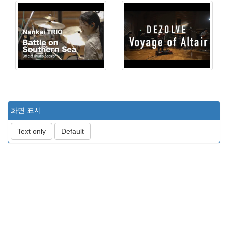
화면 표시
Text only
Default