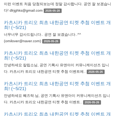
이런 이벤트 처음 당첨되보는데 정말 감사합니다. 공연 잘 보겠습니
다! dlrjghks@gmail.com
2026-05-28
카츠시카 트리오 최초 내한공연 티켓 추첨 이벤트 개
최! (~5/21)
너무너무 감사드립니다.. 공연 잘 보겠습니다..^^
(omilover@naver.com)
2026-05-26
카츠시카 트리오 최초 내한공연 티켓 추첨 이벤트 개
최! (~5/21)
안녕하세요 칼립소님, 공연 기획사 유앤아이 커뮤니케이션즈 입니
다. 카츠시카 트리오 내한공연 티켓 추첨 이벤트에..
2026-05-26
카츠시카 트리오 최초 내한공연 티켓 추첨 이벤트 개
최! (~5/21)
안녕하세요 째즈락.님, 공연 기획사 유앤아이 커뮤니케이션즈 입니
다. 카츠시카 트리오 내한공연 티켓 추첨 이벤트..
2026-05-26
카츠시카 트리오 최초 내한공연 티켓 추첨 이벤트 개