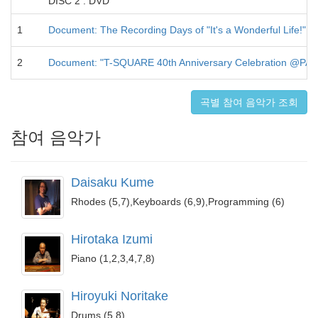
DISC 2 : DVD
1
Document: The Recording Days of "It's a Wonderful Life!" (B
2
Document: "T-SQUARE 40th Anniversary Celebration @P
곡별 참여 음악가 조회
참여 음악가
Daisaku Kume
Rhodes (5,7),Keyboards (6,9),Programming (6)
Hirotaka Izumi
Piano (1,2,3,4,7,8)
Hiroyuki Noritake
Drums (5,8)