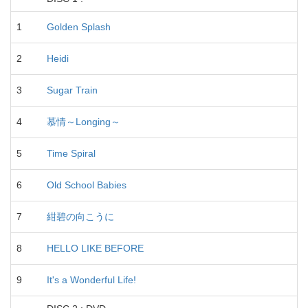
1
Golden Splash
2
Heidi
3
Sugar Train
4
慕情～Longing～
5
Time Spiral
6
Old School Babies
7
紺碧の向こうに
8
HELLO LIKE BEFORE
9
It's a Wonderful Life!