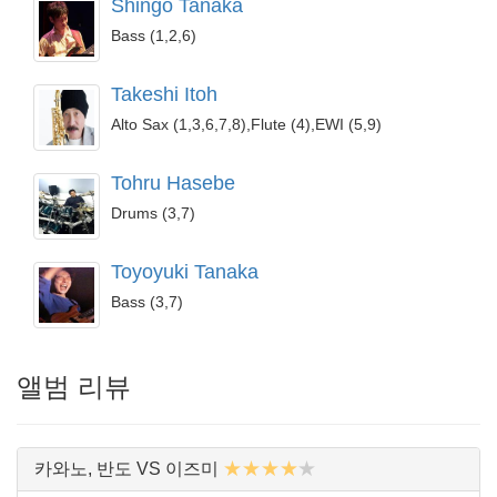
Shingo Tanaka
Bass (1,2,6)
Takeshi Itoh
Alto Sax (1,3,6,7,8),Flute (4),EWI (5,9)
Tohru Hasebe
Drums (3,7)
Toyoyuki Tanaka
Bass (3,7)
앨범 리뷰
★★★★
★
카와노, 반도 VS 이즈미