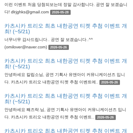
이런 이벤트 처음 당첨되보는데 정말 감사합니다. 공연 잘 보겠습니
다! dlrjghks@gmail.com
2026-05-28
카츠시카 트리오 최초 내한공연 티켓 추첨 이벤트 개
최! (~5/21)
너무너무 감사드립니다.. 공연 잘 보겠습니다..^^
(omilover@naver.com)
2026-05-26
카츠시카 트리오 최초 내한공연 티켓 추첨 이벤트 개
최! (~5/21)
안녕하세요 칼립소님, 공연 기획사 유앤아이 커뮤니케이션즈 입니
다. 카츠시카 트리오 내한공연 티켓 추첨 이벤트에..
2026-05-26
카츠시카 트리오 최초 내한공연 티켓 추첨 이벤트 개
최! (~5/21)
안녕하세요 째즈락.님, 공연 기획사 유앤아이 커뮤니케이션즈 입니
다. 카츠시카 트리오 내한공연 티켓 추첨 이벤트..
2026-05-26
카츠시카 트리오 최초 내한공연 티켓 추첨 이벤트 개