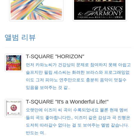
앨범 리뷰
T-SQUARE "HORIZON"
먼저 카와노씨가 건강상의 문제로 참여하지 못해 아쉽고
슬프지만 필립 세스씨는 화려한 브라스와 프로그래밍없
이도 그저 피아노 연주만으로도 충분히 음악이 멋질수
있음을 보여주는 것 같..
T-SQUARE "It's a Wonderful Life!"
오랫만에 이즈미 씨 곡이 수록되었네요 물론 현재 멤버
들의 곡도 좋아합니다만,, 이즈미 같은 감성과 곡 진행은
도저히 따라갈수 없다는 걸 또 보여주는 엘범 같습니다.
반도는 여..