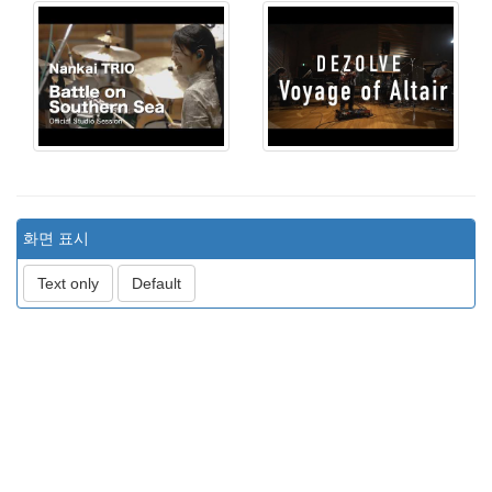
화면 표시
Text only
Default