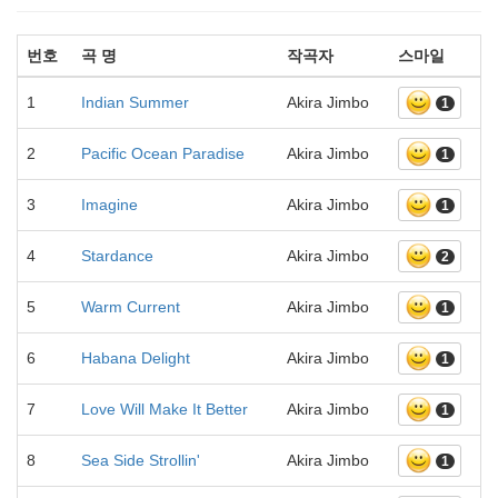
번호
곡 명
작곡자
스마일
1
Indian Summer
Akira Jimbo
1
2
Pacific Ocean Paradise
Akira Jimbo
1
3
Imagine
Akira Jimbo
1
4
Stardance
Akira Jimbo
2
5
Warm Current
Akira Jimbo
1
6
Habana Delight
Akira Jimbo
1
7
Love Will Make It Better
Akira Jimbo
1
8
Sea Side Strollin'
Akira Jimbo
1