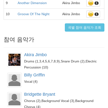
9
Another Dimension
Akira Jimbo
1
10
Groove Of The Night
Akira Jimbo
1
곡별 참여 음악가 조회
참여 음악가
Akira Jimbo
Drums (1,3,4,5,6,7,8,9),Snare Drum (2),Electric
Percussion (10)
Billy Griffin
Vocal (4)
Bridgette Bryant
Chorus (2),Background Vocal (3),Background
Chorus (4)