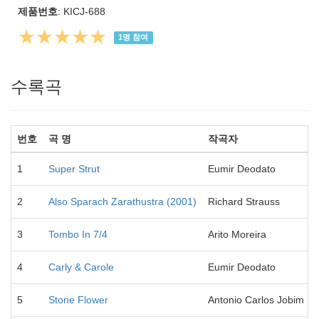
제품번호
: KICJ-688
★★★★★
1
명 참여
수록곡
번호
곡 명
작곡자
1
Super Strut
Eumir Deodato
2
Also Sparach Zarathustra (2001)
Richard Strauss
3
Tombo In 7/4
Arito Moreira
4
Carly & Carole
Eumir Deodato
5
Stone Flower
Antonio Carlos Jobim