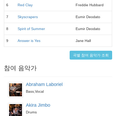
6
Red Clay
Freddie Hubbard
7
Skyscrapers
Eumir Deodato
8
Spirit of Summer
Eumir Deodato
9
Answer is Yes
Jane Hall
곡별 참여 음악가 조회
참여 음악가
Abraham Laboriel
Bass,Vocal
Akira Jimbo
Drums