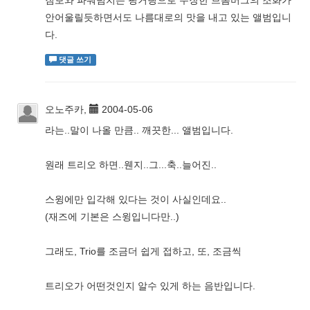
짐보와 파워넘치는 핑거링으로 무장한 브롬버그의 조화가
안어울릴듯하면서도 나름대로의 맛을 내고 있는 앨범입니
다.
댓글 쓰기
오노주카,
2004-05-06
라는..말이 나올 만큼.. 깨끗한... 앨범입니다.
원래 트리오 하면..웬지..그...축..늘어진..
스윙에만 입각해 있다는 것이 사실인데요..
(재즈에 기본은 스윙입니다만..)
그래도, Trio를 조금더 쉽게 접하고, 또, 조금씩
트리오가 어떤것인지 알수 있게 하는 음반입니다.