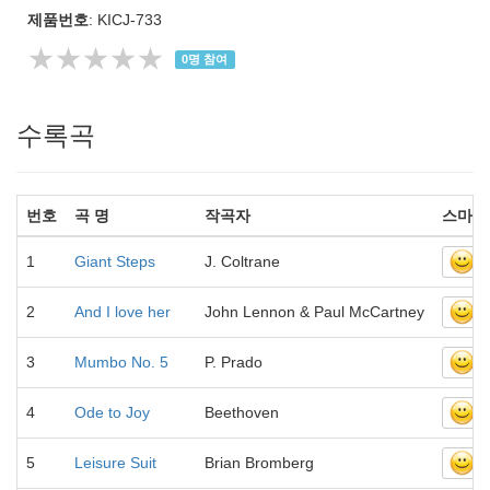
제품번호
: KICJ-733
★★★★★
0
명 참여
수록곡
번호
곡 명
작곡자
스마일
1
Giant Steps
J. Coltrane
2
And I love her
John Lennon & Paul McCartney
3
Mumbo No. 5
P. Prado
4
Ode to Joy
Beethoven
5
Leisure Suit
Brian Bromberg