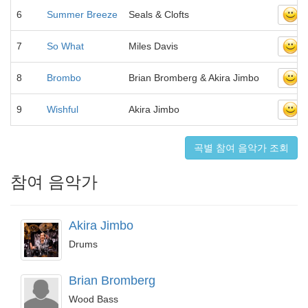
6
Summer Breeze
Seals & Clofts
7
So What
Miles Davis
8
Brombo
Brian Bromberg & Akira Jimbo
9
Wishful
Akira Jimbo
곡별 참여 음악가 조회
참여 음악가
Akira Jimbo
Drums
Brian Bromberg
Wood Bass