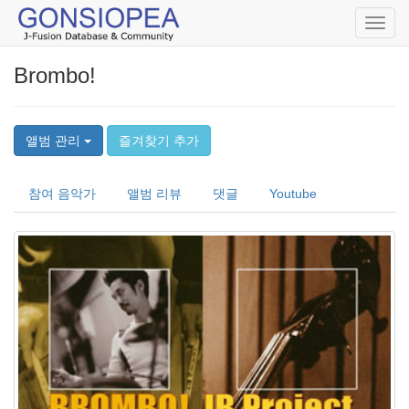
Toggl
navig
Brombo!
앨범 관리
즐겨찾기 추가
참여 음악가
앨범 리뷰
댓글
Youtube