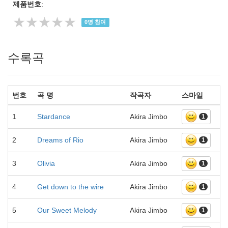
제품번호
:
★★★★★
0
명 참여
수록곡
번호
곡 명
작곡자
스마일
1
Stardance
Akira Jimbo
1
2
Dreams of Rio
Akira Jimbo
1
3
Olivia
Akira Jimbo
1
4
Get down to the wire
Akira Jimbo
1
5
Our Sweet Melody
Akira Jimbo
1