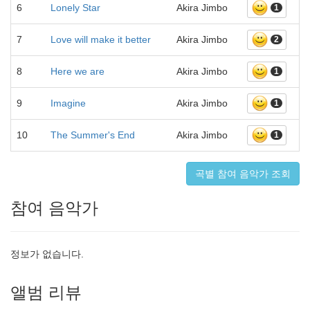
6
Lonely Star
Akira Jimbo
1
7
Love will make it better
Akira Jimbo
2
8
Here we are
Akira Jimbo
1
9
Imagine
Akira Jimbo
1
10
The Summer's End
Akira Jimbo
1
곡별 참여 음악가 조회
참여 음악가
정보가 없습니다.
앨범 리뷰