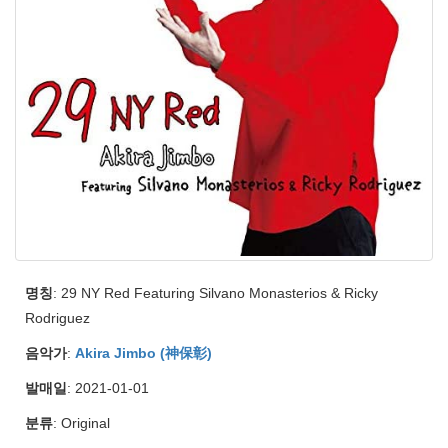
명칭
: 29 NY Red Featuring Silvano Monasterios & Ricky
Rodriguez
음악가
:
Akira Jimbo (神保彰)
발매일
: 2021-01-01
분류
: Original