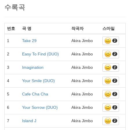
수록곡
번호
곡 명
작곡자
스마일
1
Take 29
Akira Jimbo
2
2
Easy To Find (DUO)
Akira Jimbo
2
3
Imagination
Akira Jimbo
2
4
Your Smile (DUO)
Akira Jimbo
2
5
Cafe Cha Cha
Akira Jimbo
2
6
Your Sorrow (DUO)
Akira Jimbo
2
7
Island J
Akira Jimbo
2