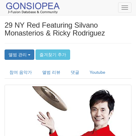
Toggl
navig
29 NY Red Featuring Silvano
Monasterios & Ricky Rodriguez
앨범 관리
즐겨찾기 추가
참여 음악가
앨범 리뷰
댓글
Youtube