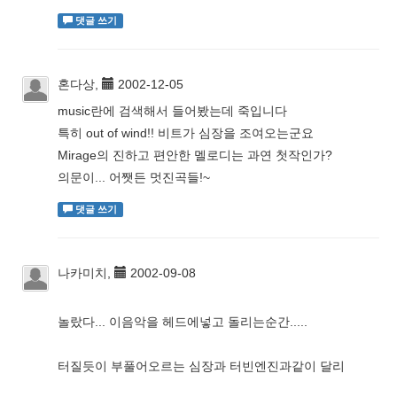
댓글 쓰기
혼다상,
2002-12-05
music란에 검색해서 들어봤는데 죽입니다
특히 out of wind!! 비트가 심장을 조여오는군요
Mirage의 진하고 편안한 멜로디는 과연 첫작인가?
의문이... 어쨋든 멋진곡들!~
댓글 쓰기
나카미치,
2002-09-08
놀랐다... 이음악을 헤드에넣고 돌리는순간.....
터질듯이 부풀어오르는 심장과 터빈엔진과같이 달리