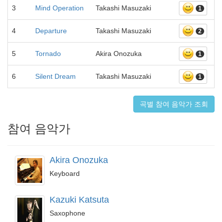
3
Mind Operation
Takashi Masuzaki
1
4
Departure
Takashi Masuzaki
2
5
Tornado
Akira Onozuka
1
6
Silent Dream
Takashi Masuzaki
1
곡별 참여 음악가 조회
참여 음악가
Akira Onozuka
Keyboard
Kazuki Katsuta
Saxophone