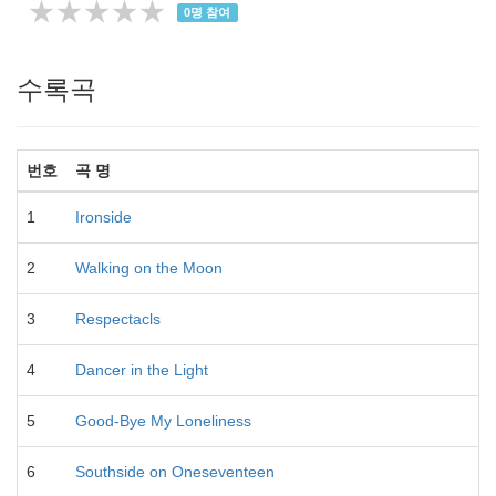
★★★★★
0
명 참여
수록곡
번호
곡 명
1
Ironside
2
Walking on the Moon
3
Respectacls
4
Dancer in the Light
5
Good-Bye My Loneliness
6
Southside on Oneseventeen