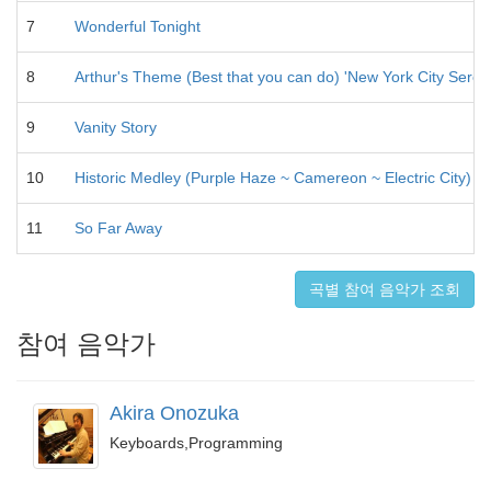
7
Wonderful Tonight
8
Arthur's Theme (Best that you can do) 'New York City Seren
9
Vanity Story
10
Historic Medley (Purple Haze ~ Camereon ~ Electric City)
11
So Far Away
곡별 참여 음악가 조회
참여 음악가
Akira Onozuka
Keyboards,Programming