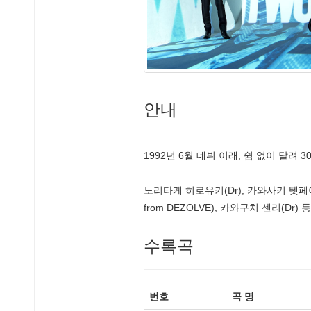
안내
1992년 6월 데뷔 이래, 쉼 없이 달려 
노리타케 히로유키(Dr), 카와사키 텟페이(
from DEZOLVE), 카와구치 센리(D
수록곡
번호
곡 명