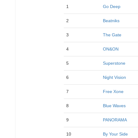
1
Go Deep
2
Beatniks
3
The Gate
4
ON&ON
5
Superstone
6
Night Vision
7
Free Xone
8
Blue Waves
9
PANORAMA
10
By Your Side