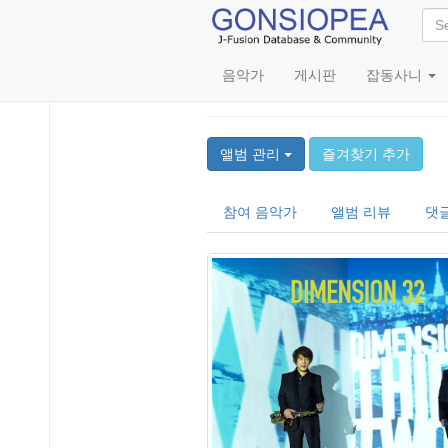
음악가
게시판
잡동사니
32
앨범 관리
즐겨찾기 추가
참여 음악가
앨범 리뷰
댓