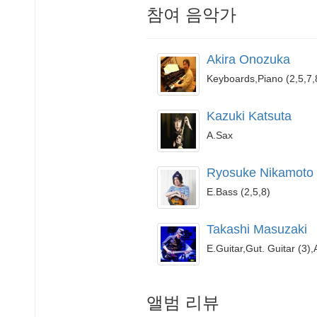
참여 음악가
Akira Onozuka
Keyboards,Piano (2,5,7,
Kazuki Katsuta
A.Sax
Ryosuke Nikamoto
E.Bass (2,5,8)
Takashi Masuzaki
E.Guitar,Gut. Guitar (3),
앨범 리뷰