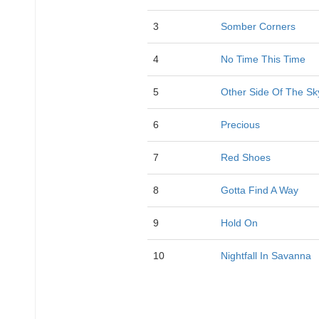
3
Somber Corners
4
No Time This Time
5
Other Side Of The Sk
6
Precious
7
Red Shoes
8
Gotta Find A Way
9
Hold On
10
Nightfall In Savanna