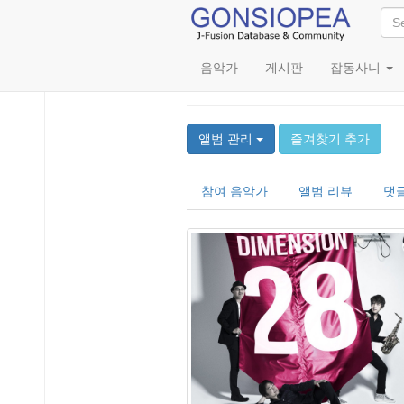
음악가
게시판
잡동사니
28
앨범 관리
즐겨찾기 추가
참여 음악가
앨범 리뷰
댓