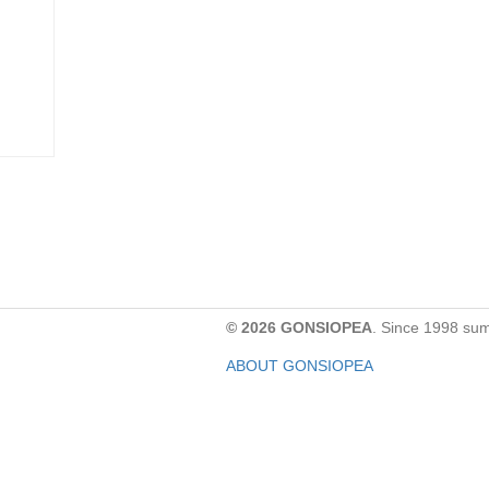
© 2026 GONSIOPEA
. Since 1998 su
ABOUT GONSIOPEA
FACEBOOK PAGE
CONTACT:
gonsiopea@gmail.com
Paypal을 통해 기부하실 수 있습니다.